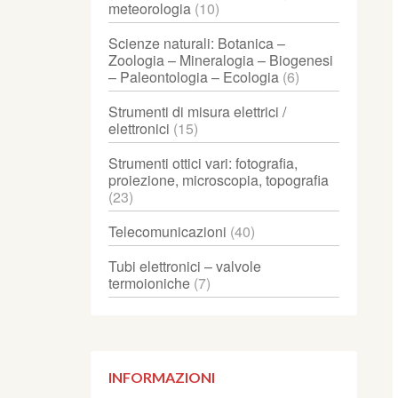
meteorologia
(10)
Scienze naturali: Botanica –
Zoologia – Mineralogia – Biogenesi
– Paleontologia – Ecologia
(6)
Strumenti di misura elettrici /
elettronici
(15)
Strumenti ottici vari: fotografia,
proiezione, microscopia, topografia
(23)
Telecomunicazioni
(40)
Tubi elettronici – valvole
termoioniche
(7)
INFORMAZIONI