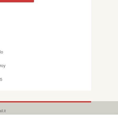
lo
roy
55
l.it