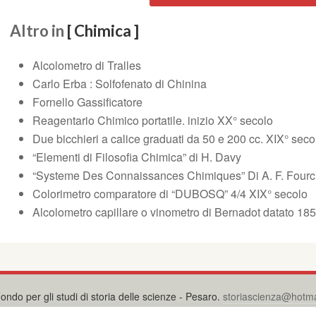
Altro in
[ Chimica ]
Alcolometro di Tralles
Carlo Erba : Solfofenato di Chinina
Fornello Gassificatore
Reagentario Chimico portatile. inizio XX° secolo
Due bicchieri a calice graduati da 50 e 200 cc. XIX° seco
“Elementi di Filosofia Chimica” di H. Davy
“Systeme Des Connaissances Chimiques” Di A. F. Fourc
Colorimetro comparatore di “DUBOSQ” 4/4 XIX° secolo
Alcolometro capillare o vinometro di Bernadot datato 18
ondo per gli studi di storia delle scienze - Pesaro.
storiascienza@hotmai
Privacy Policy
-
Cookie Policy