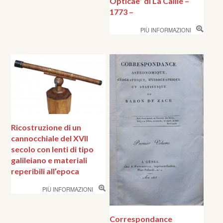
Opticae” di La Caille –
1773 –
PIÙ INFORMAZIONI
Ricostruzione di un
cannocchiale del XVII
secolo con lenti di tipo
galileiano e materiali
reperibili all’epoca
PIÙ INFORMAZIONI
Correspondance