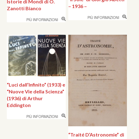
Istorie di Mondi di O.
– 1936 –
Zanotti Bianco
PIÙ INFORMAZIONI
PIÙ INFORMAZIONI
“Luci dall’Infinito” (1933) e
“Nuove Vie della Scienza”
(1936) di Arthur
Eddington
PIÙ INFORMAZIONI
“Traité D’Astronomie” di