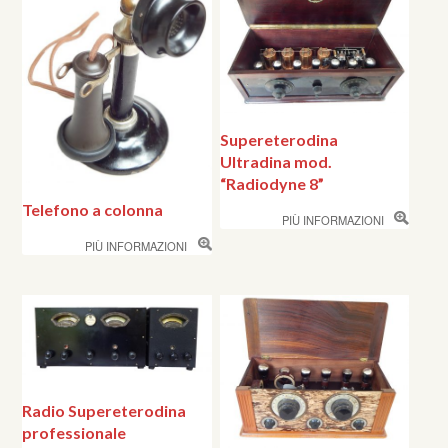
Supereterodina
Ultradina mod.
“Radiodyne 8”
Telefono a colonna
PIÙ INFORMAZIONI
PIÙ INFORMAZIONI
Radio Supereterodina
professionale