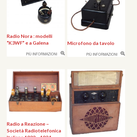
Radio Nora : modelli
“K3WF” e a Galena
Microfono da tavolo
PIÙ INFORMAZIONI
PIÙ INFORMAZIONI
Radio a Reazione –
Società Radiotelefonica