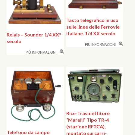
Tasto telegrafico in uso
sulle linee delle Ferrovie
italiane. 1/4 XX secolo
Relais – Sounder 1/4 XX°
secolo
PIÙ INFORMAZIONI
PIÙ INFORMAZIONI
Rice-Trasmettitore
“Marelli” Tipo TR-4
(stazione RF2CA),
Telefono da campo
montato sui carri-