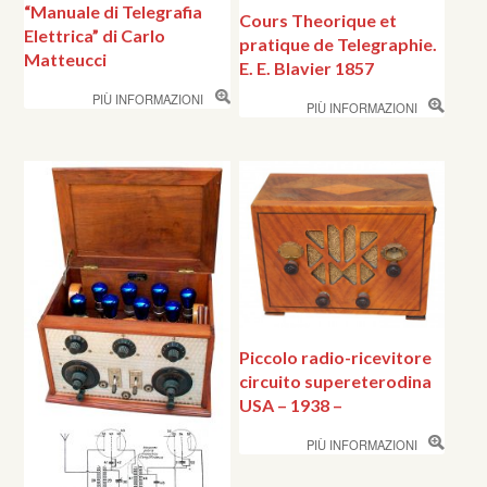
“Manuale di Telegrafia
Cours Theorique et
Elettrica” di Carlo
pratique de Telegraphie.
Matteucci
E. E. Blavier 1857
PIÙ INFORMAZIONI
PIÙ INFORMAZIONI
Piccolo radio-ricevitore
circuito supereterodina
USA – 1938 –
PIÙ INFORMAZIONI